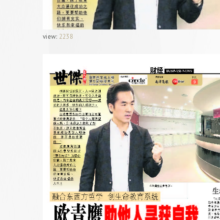
view:
2238