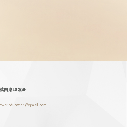
四路10號6F
power.education@gmail.com