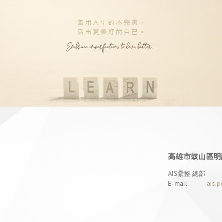
高雄市鼓山區明誠
AIS纍整 總部
E-mail:
ais.