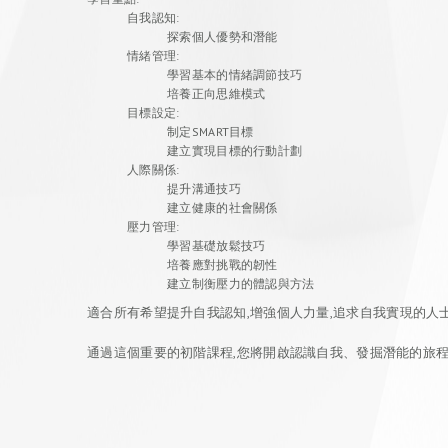
自我認知:
探索個人優勢和潛能
情緒管理:
學習基本的情緒調節技巧
培養正向思維模式
目標設定:
制定SMART目標
建立實現目標的行動計劃
人際關係:
提升溝通技巧
建立健康的社會關係
壓力管理:
學習基礎放鬆技巧
培養應對挑戰的韌性
建立制衡壓力的體認與方法
適合所有希望提升自我認知,增強個人力量,追求自我實現的人
通過這個重要的初階課程,您將開啟認識自我、發掘潛能的旅