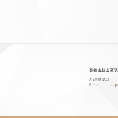
高雄市鼓山區明誠
AIS纍整 總部
E-mail:
ais.