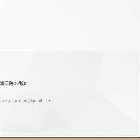
四路10號6F
power.education@gmail.com