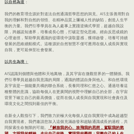
以自然為道
：
我們的教育理念源於對道法自然通識哲學思想的洞見。AIS主張善用對自
我的理解和對自然的領悟、在精神品質上彌補人性的缺陷，創造人生平
衡的力量。我們引導學員在為人處事上實踐逆熵式學習，超越自我設
限，跨越認知邊界，培養成長心態，打破定型化思維。經由反思成鏡的
心理途徑，幫助學員通識的從環境中汲取靈感，獲得啟發，培養可持續
發展的思維續航模式。這種源於自然智慧不僅可應用在個人成長與實現
自我，更可延伸至社會發展。
以共生為境：
AIS認識到個體與他體和天地萬物，及其宇宙在微觀世界的一體關係。我
們引導學員超越自我意識的局限，通識的體認自身與他人、和自然環境
及宇宙是一個能量共構的聯合系統，長養同理和仁慈之心。通過培養這
種整體的意識，協助每個人在更廣闊的視野中理解自己的全部，在宇宙
背景下確立自己的最高價值，從而在個人成長與自我實現和社會責任及
環境文化之間找到最佳的平衡。
在新全人觀指引下，我們致力於極大化每個人從自我實現中成為超越型
自我實現者。我們邀請您加入這個充滿啟發和超驗通識成長的過程，共
同探索生命無限的可能。
『解放我的心、放飛我的思想，駕馭我的慾
望，文明我的精神，走出自己的路，實現我的夢想；完整自己的人生，