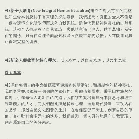
AIS
新全人教育
(
New Integral Human Education)
建立在對人存在的完整
性和生命本質及其宇宙真理的深刻洞察，我們認為：真正的全人不僅是
一個被環境文化所型塑而成的自我系統、還包含著精神性靈魂的自然系
統。這種全人觀涵蓋了自我意識、與他體意識（他人、世間萬物）及宇
宙的關係。只有在這種全面認知和深入微觀世界的領悟，人才能達到真
正自我完整的境界。
AIS新全人觀教育的核心理念
：以人為本，以自然為道，以共生為境：
以人為本
：
AIS深信每個人的生命都蘊藏著通識的智慧潛能，和超越性的精神靈魂。
我們尊重並珍視每一個個體的獨特性、與價值和需求。秉承因材施教的
原則，引領每個人走出自己的路，我們致力於培養具有本質思考和理性
判斷能力的人才，使人們能夠跨越從眾心理，適應時代變遷，重視內在
的品質，掙脫自體文化圈養的生態，在各種關係平衡上，創新自己的價
值，並推動社會多元化的進步。我們鼓勵一個人勇敢地邁向自我實現，
創造屬於自己的美好未來。