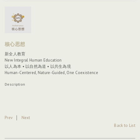
核心思想
新全人教育
New Integral Human Education
以人為本 • 以自然為道 • 以共生為境
Human-Centered, Nature-Guided, One Coexistence
Description
Prev
│
Next
Back to List